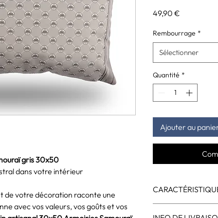
Prix
49,90 €
Rembourrage
*
Sélectionner
Quantité
*
Ajouter au panie
Com
mouraï gris 30x50
tral dans votre intérieur
CARACTÉRISTIQU
t de votre décoration raconte une
nne avec vos valeurs, vos goûts et vos
Dimensions
: 30x
INFO DE LIVRAIS
in artisanal 30x50 Armoiries Samouraï