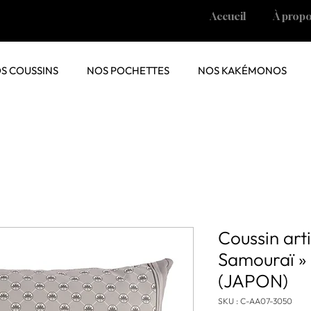
Accueil
À prop
S COUSSINS
NOS POCHETTES
NOS KAKÉMONOS
Coussin art
Samouraï »
(JAPON)
SKU : C-AA07-3050