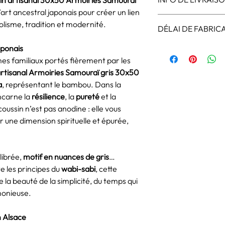
Matériau
: Velour
définition
’art ancestral japonais pour créer un lien
Ces coussins sont pr
Motif
: Armoiries 
olisme, tradition et modernité.
DÉLAI DE FABRIC
Le délais de réception
- Sasa (Bambou na
transport.
Entretien
: Lavage
aponais
Les articles Artemuze
Port offert.
Fabrication
: Impr
demande. Le délai de
es familiaux portés fièrement par les
Transporteur : Mondia
charge et du calendrie
artisanal Armoiries Samouraï gris 30x50
Réception : Point Rel
délai normal et de 8 j
a
, représentant le bambou. Dans la
incarne la
résilience
, la
pureté
et la
coussin n’est pas anodine : elle vous
ur une dimension spirituelle et épurée,
librée,
motif en nuances de gris
…
te les principes du
wabi-sabi
, cette
 la beauté de la simplicité, du temps qui
monieuse.
n Alsace