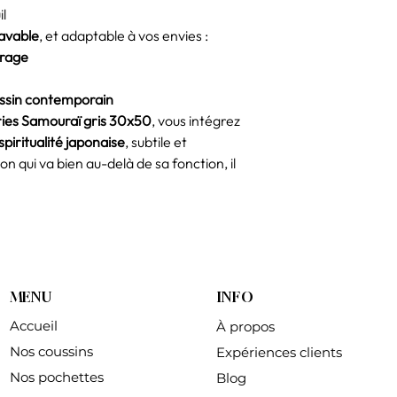
il
lavable
, et adaptable à vos envies :
rrage
ussin contemporain
ries Samouraï gris 30x50
, vous intégrez
piritualité japonaise
, subtile et
n qui va bien au-delà de sa fonction, il
MENU
INFO
Accueil
À propos
Nos coussins
Expériences clients
Nos pochettes
Blog