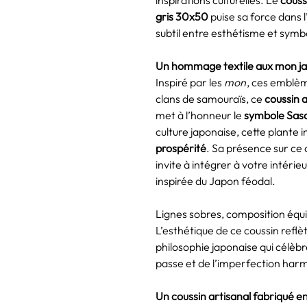
gris 30x50
puise sa force dans l
subtil entre esthétisme et symb
Un hommage textile aux mon j
Inspiré par les
mon
, ces emblèm
clans de samouraïs, ce
coussin 
met à l’honneur le
symbole Sas
culture japonaise, cette plante 
prospérité
. Sa présence sur ce 
invite à intégrer à votre intérie
inspirée du Japon féodal.
Lignes sobres, composition équi
L’esthétique de ce coussin reflè
philosophie japonaise qui célèbre
passe et de l’imperfection har
Un coussin artisanal fabriqué e