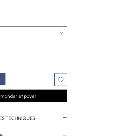
r
mander et payer
ES TECHNIQUES
50 cm
ON