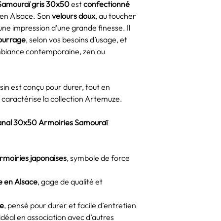
Samouraï gris 30x50
est
confectionné
é en Alsace. Son
velours doux
, au toucher
une impression d’une grande finesse. Il
ourrage
, selon vos besoins d’usage, et
mbiance contemporaine, zen ou
ssin est conçu pour durer, tout en
 caractérise la collection Artemuze.
isanal 30x50 Armoiries Samouraï
armoiries japonaises
, symbole de force
e en Alsace
, gage de qualité et
ce
, pensé pour durer et facile d’entretien
 idéal en association avec d’autres