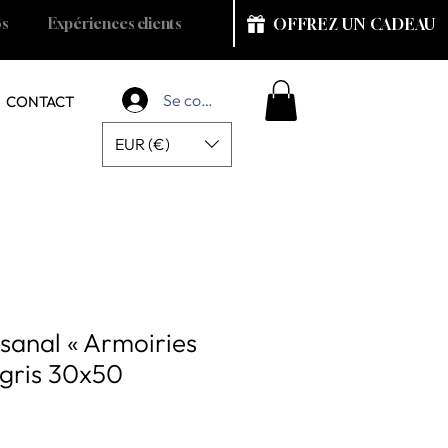
os
Expériences clients
OFFREZ UN CADEAU
Se connecter
CONTACT
EUR (€)
isanal « Armoiries
 gris 30x50