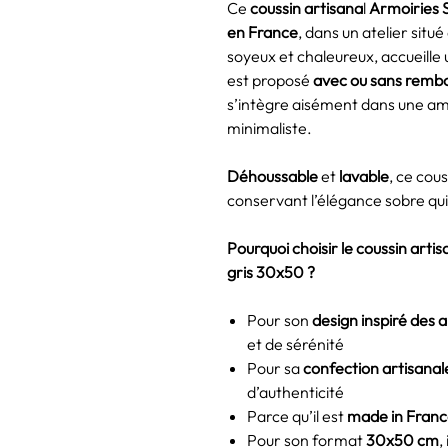
Ce
coussin artisana
l
Armoiries 
en France
, dans un atelier situ
soyeux et chaleureux, accueille 
est proposé
avec ou sans remb
s’intègre aisément dans une a
minimaliste.
Déhoussable
et
lavable
, ce cou
conservant l’élégance sobre qui
Pourquoi choisir le coussin art
gris 30x50 ?
Pour son
design inspiré des 
et de sérénité
Pour sa
confection artisanal
d’authenticité
Parce qu’il est
made in Fran
Pour son format
30x50 cm
,