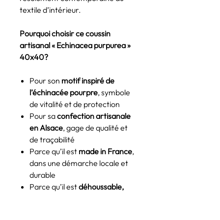
textile d’intérieur.
Pourquoi choisir ce coussin
artisanal « Echinacea purpurea »
40x40?
Pour son
motif inspiré de
l’échinacée pourpre
, symbole
de vitalité et de protection
Pour sa
confection artisanale
en Alsace
, gage de qualité et
de traçabilité
Parce qu’il est
made in France
,
dans une démarche locale et
durable
Parce qu’il est
déhoussable,
lavable
, et disponible
avec ou
sans rembourrage