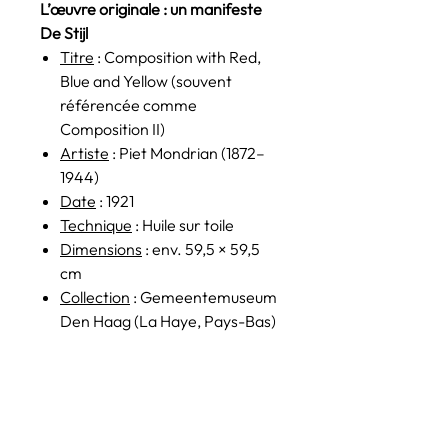
L’œuvre originale : un manifeste
De Stijl
Titre
: Composition with Red,
Blue and Yellow (souvent
référencée comme
Composition II)
Artiste
: Piet Mondrian (1872–
1944)
Date
: 1921
Technique
: Huile sur toile
Dimensions
: env. 59,5 × 59,5
cm
Collection
: Gemeentemuseum
Den Haag (La Haye, Pays-Bas)
Évaluation estimée
:
entre 40
et 60 millions d’euros
, selon des
ventes comparables récentes
d’œuvres de Mondrian.