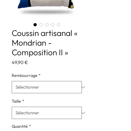
Coussin artisanal «
Mondrian -
Composition II »
Prix
49,90 €
Rembourrage
*
Taille
*
Quantité
*