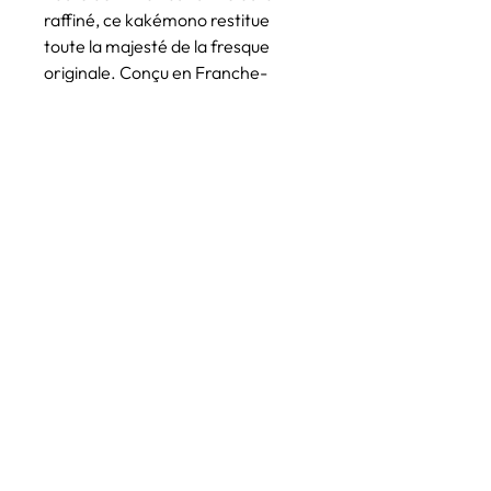
raffiné, ce kakémono restitue
toute la majesté de la fresque
originale. Conçu en Franche-
Comté et confectionné en Alsace,
il incarne le savoir-faire français.
Suspendu dans un salon, une
entrée théâtrale ou un bureau
inspirant, il transformera votre
intérieur en un lieu d’histoire
vivante et de beauté
intemporelle.
CARACTÉRISTIQUES
TECHNIQUES
Dimensions
: 3 catégories de tailles
INFO DE LIVRAISON