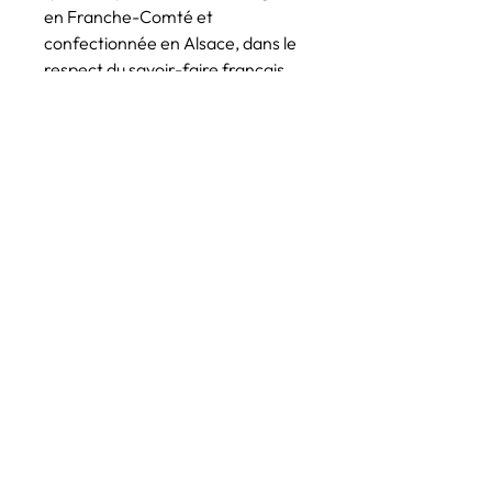
en Franche-Comté et
confectionnée en Alsace, dans le
respect du savoir-faire français.
Le
Kakémono décoratif La
Grande Vague de Kanagawa
ne
se contente pas d’orner vos murs
: il évoque une vision du monde
empreinte de poésie, de
philosophie et de respect pour la
nature.
Offrez à votre intérieur un souffle
venu du Japon et laissez-vous
emporter par la vague.
CARACTÉRISTIQUES
TECHNIQUES