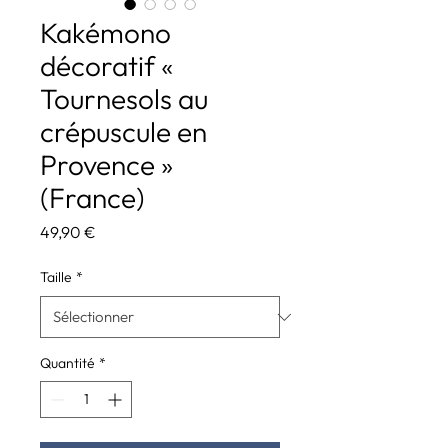
Kakémono
décoratif «
Tournesols au
crépuscule en
Provence »
(France)
Prix
49,90 €
Taille
*
Quantité
*